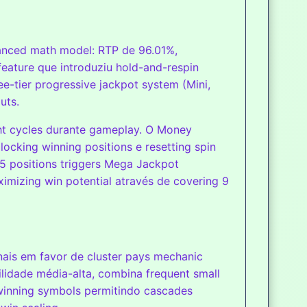
lanced math model: RTP de 96.01%,
feature que introduziu hold-and-respin
e-tier progressive jackpot system (Mini,
uts.
ht cycles durante gameplay. O Money
ocking winning positions e resetting spin
 15 positions triggers Mega Jackpot
ximizing win potential através de covering 9
nais em favor de cluster pays mechanic
idade média-alta, combina frequent small
 winning symbols permitindo cascades