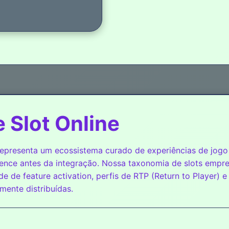
 Slot Online
 representa um ecossistema curado de experiências de jog
gence antes da integração. Nossa taxonomia de slots empre
e de feature activation, perfis de RTP (Return to Player) 
mente distribuídas.