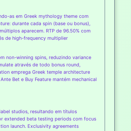
cando-as em Greek mythology theme com
ture: durante cada spin (base ou bonus),
o múltiplos aparecem. RTP de 96.50% com
s de high-frequency multiplier
 em non-winning spins, reduzindo variance
umulate através de todo bonus round,
tation emprega Greek temple architecture
e. Ante Bet e Buy Feature mantém mechanical
abel studios, resultando em títulos
r extended beta testing periods com focus
ion launch. Exclusivity agreements