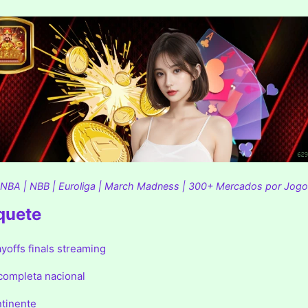
NBA | NBB | Euroliga | March Madness | 300+ Mercados por Jogo
quete
yoffs finals streaming
completa nacional
ntinente