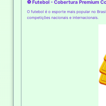
⚽ Futebol - Cobertura Premium C
O futebol é o esporte mais popular no Bra
competições nacionais e internacionais.