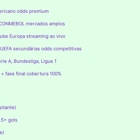
mericano odds premium
 CONMEBOL mercados amplos
lube Europa streaming ao vivo
UEFA secundárias odds competitivas
rie A, Bundesliga, Ligue 1
 + fase final cobertura 100%
sitante)
3.5+ gols
e)