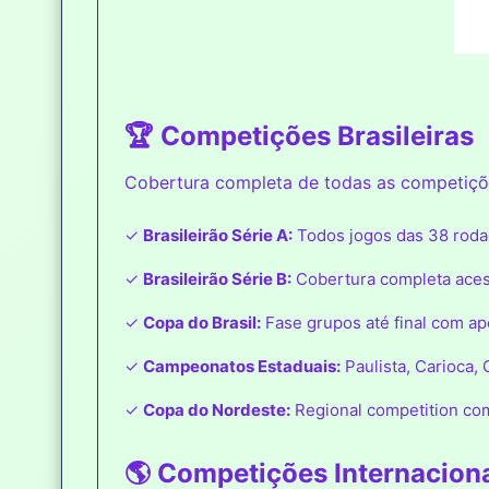
🏆 Competições Brasileiras
Cobertura completa de todas as competiçõe
✓
Brasileirão Série A:
Todos jogos das 38 roda
✓
Brasileirão Série B:
Cobertura completa aces
✓
Copa do Brasil:
Fase grupos até final com ap
✓
Campeonatos Estaduais:
Paulista, Carioca,
✓
Copa do Nordeste:
Regional competition com
🌎 Competições Internacion