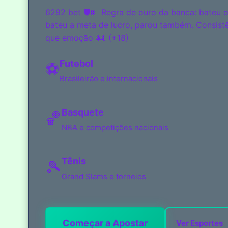
6292 bet 🛡️💵 Regra de ouro da banca: bateu o 
bateu a meta de lucro, parou também. Consistê
que emoção 🎰. (+18)
Futebol
⚽
Brasileirão e internacionais
Basquete
🏀
NBA e competições nacionais
Tênis
🎾
Grand Slams e torneios
Começar a Apostar
Ver Esportes