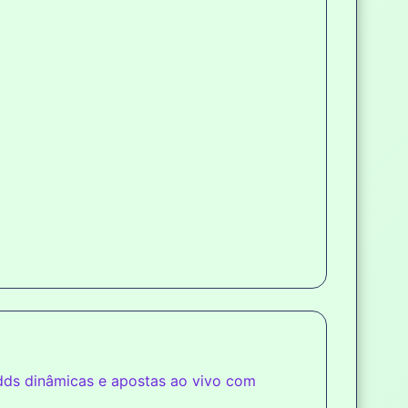
Odds dinâmicas e apostas ao vivo com