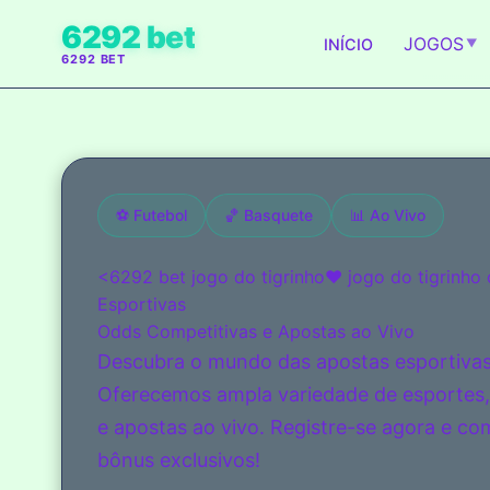
6292 bet
JOGOS
INÍCIO
▼
6292 BET
⚽ Futebol
🏀 Basquete
📊 Ao Vivo
<6292 bet jogo do tigrinho❤️ jogo do tigrinho o
Esportivas
Odds Competitivas e Apostas ao Vivo
Descubra o mundo das apostas esportivas
Oferecemos ampla variedade de esportes,
e apostas ao vivo. Registre-se agora e c
bônus exclusivos!