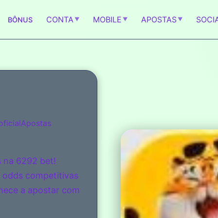
CONTA
MOBILE
APOSTAS
SOCI
BÔNUS
▼
▼
▼
ficial
Apostas
 na 6292 bet!
 odds competitivas
omece a apostar com