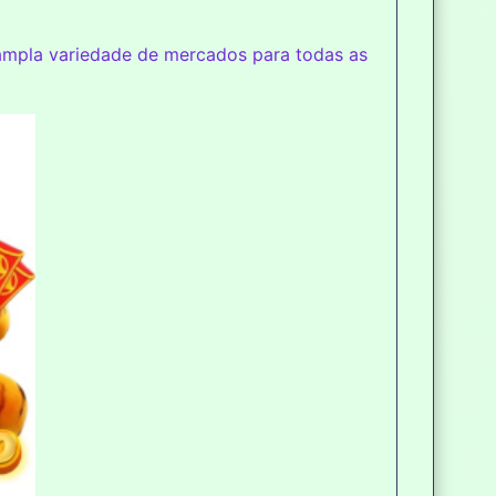
 ampla variedade de mercados para todas as