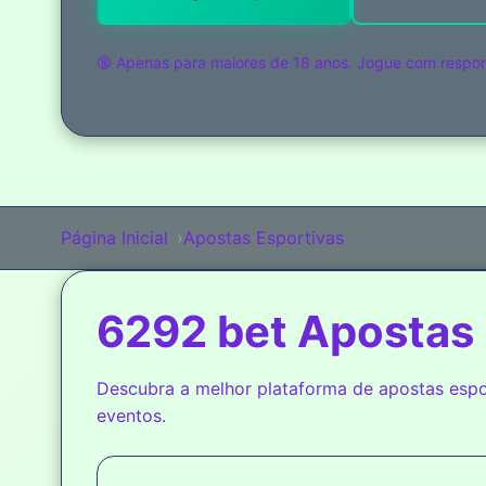
🔞 Apenas para maiores de 18 anos. Jogue com respon
Página Inicial
Apostas Esportivas
6292 bet Apostas 
Descubra a melhor plataforma de apostas espor
eventos.