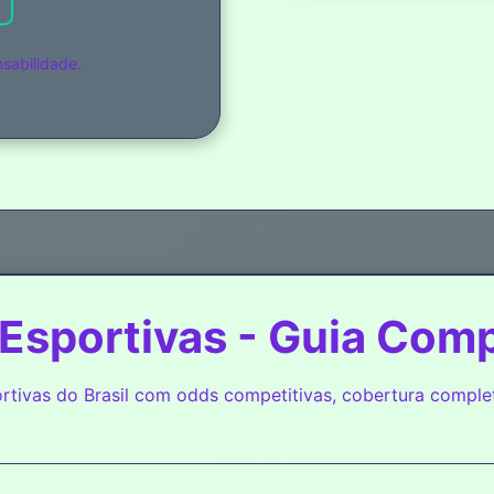
sabilidade.
Esportivas - Guia Com
tivas do Brasil com odds competitivas, cobertura completa