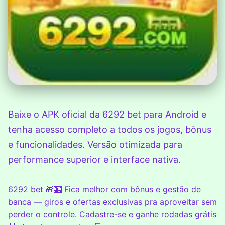
Baixe o APK oficial da 6292 bet para Android e
tenha acesso completo a todos os jogos, bônus
e funcionalidades. Versão otimizada para
performance superior e interface nativa.
6292 bet 🎁🎰 Fica melhor com bônus e gestão de
banca — giros e ofertas exclusivas pra aproveitar sem
perder o controle. Cadastre-se e ganhe rodadas grátis