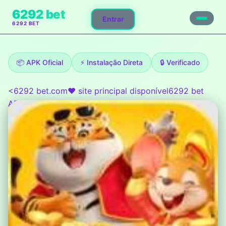
6292 bet
Entrar
6292 BET
📦 APK Oficial
⚡ Instalação Direta
🔒 Verificado
<6292 bet.com❤️ site principal disponível
6292 bet
APK Android 2026