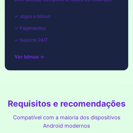
✓ Jogos e bônus
✓ Pagamentos
✓ Suporte 24/7
Ver bônus →
Requisitos e recomendações
Compatível com a maioria dos dispositivos
Android modernos