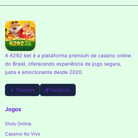
A 6292 bet é a plataforma premium de cassino online
do Brasil, oferecendo experiência de jogo segura,
justa e emocionante desde 2020.
📱 Telegram
📘 Facebook
Jogos
Slots Online
Cassino Ao Vivo