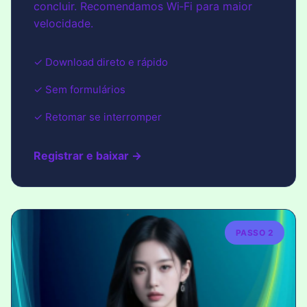
concluir. Recomendamos Wi‑Fi para maior
velocidade.
✓ Download direto e rápido
✓ Sem formulários
✓ Retomar se interromper
Registrar e baixar →
PASSO 2