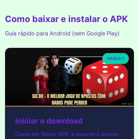
Como baixar e instalar o APK
Guia rápido para Android (sem Google Play)
PASSO 1
Iniciar o download
Clique em “Baixar APK” e aguarde o arquivo