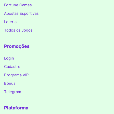
Fortune Games
Apostas Esportivas
Loteria
Todos os Jogos
Promoções
Login
Cadastro
Programa VIP
Bônus
Telegram
Plataforma