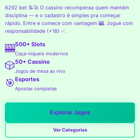
6292 bet 📝🚀 O cassino recompensa quem mantém
disciplina — e o cadastro é simples pra começar
rápido. Entre e comece com vantagem 🎰. Jogue com
responsabilidade (+18) ✅.
500+ Slots
🎰
Caça-níqueis modernos
50+ Cassino
🎲
Jogos de mesa ao vivo
Esportes
🎯
Apostas completas
Explorar Jogos
Ver Categorias