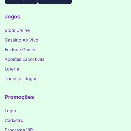
Jogos
Slots Online
Cassino Ao Vivo
Fortune Games
Apostas Esportivas
Loteria
Todos os Jogos
Promoções
Login
Cadastro
Programa VIP