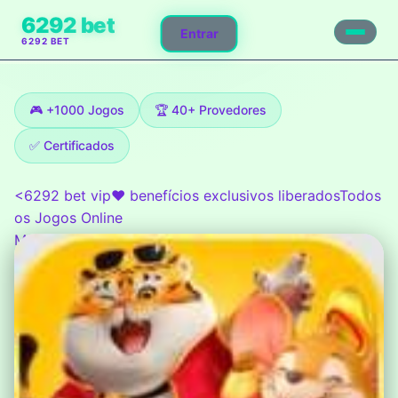
6292 bet
Entrar
6292 BET
🎮 +1000 Jogos
🏆 40+ Provedores
✅ Certificados
<6292 bet vip❤️ benefícios exclusivos liberados
Todos
os Jogos Online
Mais de 1000 Jogos Para Você Escolher