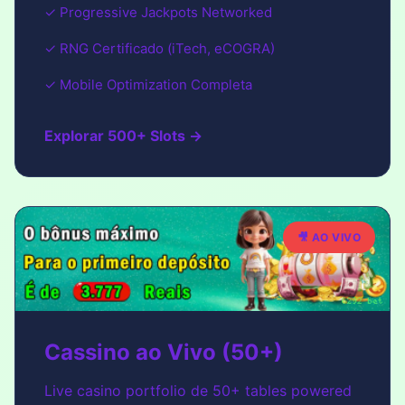
✓ Progressive Jackpots Networked
✓ RNG Certificado (iTech, eCOGRA)
✓ Mobile Optimization Completa
Explorar 500+ Slots →
🎥 AO VIVO
Cassino ao Vivo (50+)
Live casino portfolio de 50+ tables powered