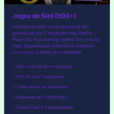
Jogos de Slot (500+)
Portfólio de 500+ slots curados de 40+
provedores tier-1: Pragmatic Play, NetEnt,
Play'n GO, Push Gaming, Nolimit City e muito
mais. Segmentação matemática completa
com todos os níveis de volatilidade.
✓ 500+ Slots de 40+ Provedores
✓ RTP 94-98% Transparente
✓ Todos Níveis de Volatilidade
✓ Megaways até 117.649 Ways
✓ Cluster Pays & Cascading Wins