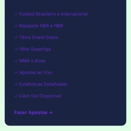
✓ Futebol Brasileiro e Internacional
✓ Basquete NBA e NBB
✓ Tênis Grand Slams
✓ Vôlei Superliga
✓ MMA e Boxe
✓ Apostas ao Vivo
✓ Estatísticas Detalhadas
✓ Cash Out Disponível
Fazer Apostas →