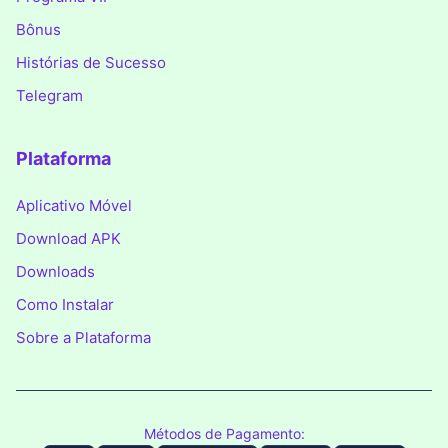
Bônus
Histórias de Sucesso
Telegram
Plataforma
Aplicativo Móvel
Download APK
Downloads
Como Instalar
Sobre a Plataforma
Métodos de Pagamento: