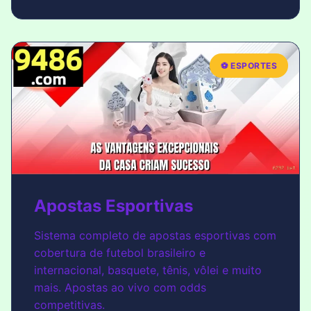
⚽ ESPORTES
Apostas Esportivas
Sistema completo de apostas esportivas com
cobertura de futebol brasileiro e
internacional, basquete, tênis, vôlei e muito
mais. Apostas ao vivo com odds
competitivas.