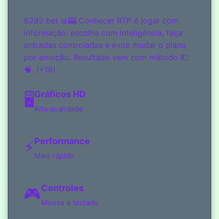
6292 bet 📊🎰 Conhecer RTP é jogar com
informação: escolha com inteligência, faça
entradas controladas e evite mudar o plano
por emoção. Resultado vem com método 💵
🧠. (+18)
Gráficos HD
🖥️
Alta qualidade
Performance
⚡
Mais rápido
Controles
🎮
Mouse e teclado