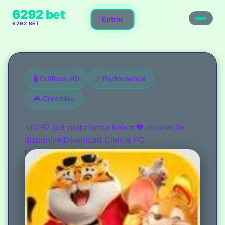
6292 bet
Entrar
6292 BET
🖥️ Gráficos HD
⚡ Performance
🎮 Controles
<6292 bet plataforma baixar❤️ instalação
disponível
Download Cliente PC
Melhor Experiência em Windows