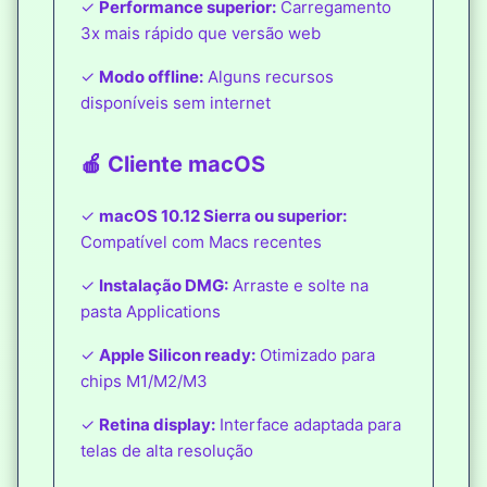
✓
Performance superior:
Carregamento
3x mais rápido que versão web
✓
Modo offline:
Alguns recursos
disponíveis sem internet
🍎 Cliente macOS
✓
macOS 10.12 Sierra ou superior:
Compatível com Macs recentes
✓
Instalação DMG:
Arraste e solte na
pasta Applications
✓
Apple Silicon ready:
Otimizado para
chips M1/M2/M3
✓
Retina display:
Interface adaptada para
telas de alta resolução