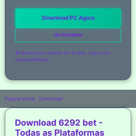
Download PC Agora
Ver Detalhes
🔞 Apenas para maiores de 18 anos. Jogue com
responsabilidade.
Página Inicial
Download
Download 6292 bet -
Todas as Plataformas