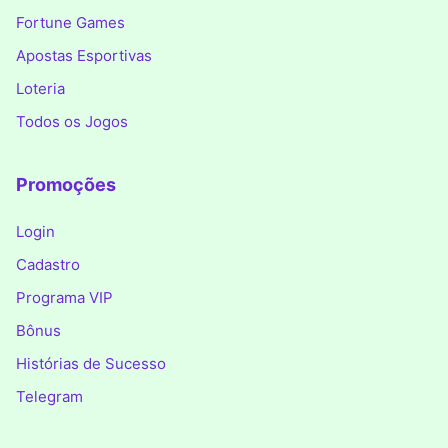
Fortune Games
Apostas Esportivas
Loteria
Todos os Jogos
Promoções
Login
Cadastro
Programa VIP
Bônus
Histórias de Sucesso
Telegram