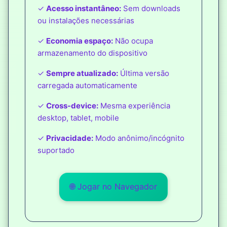
✓
Acesso instantâneo:
Sem downloads
ou instalações necessárias
✓
Economia espaço:
Não ocupa
armazenamento do dispositivo
✓
Sempre atualizado:
Última versão
carregada automaticamente
✓
Cross-device:
Mesma experiência
desktop, tablet, mobile
✓
Privacidade:
Modo anônimo/incógnito
suportado
🌐 Jogar no Navegador