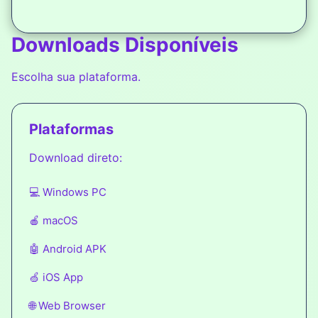
Downloads Disponíveis
Escolha sua plataforma.
Plataformas
Download direto:
💻 Windows PC
🍎 macOS
🤖 Android APK
🍏 iOS App
🌐 Web Browser