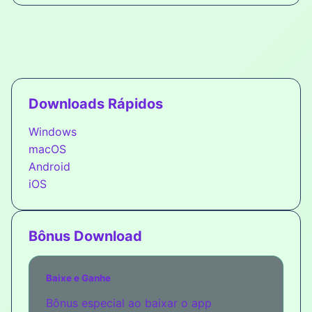
Downloads Rápidos
Windows
macOS
Android
iOS
Bônus Download
Baixe e Ganhe
Bônus especial ao baixar o app