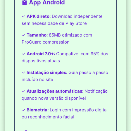
🤖 App Android
✓
APK direto:
Download independente
sem necessidade de Play Store
✓
Tamanho:
85MB otimizado com
ProGuard compression
✓
Android 7.0+:
Compatível com 95% dos
dispositivos atuais
✓
Instalação simples:
Guia passo a passo
incluído no site
✓
Atualizações automáticas:
Notificação
quando nova versão disponível
✓
Biometria:
Login com impressão digital
ou reconhecimento facial